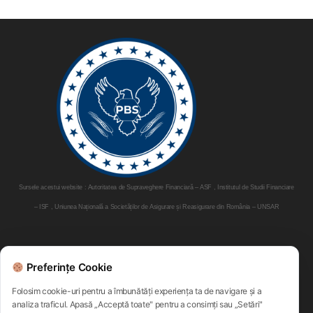
Sursele acestui website : Autoritatea de Supraveghere Financiară – ASF , Institutul de Studii Financiare
– ISF , Uniunea Națională a Societăților de Asigurare și Reasigurare din România – UNSAR
Parteneri:
Preferințe Cookie
Folosim cookie-uri pentru a îmbunătăți experiența ta de navigare și a
analiza traficul. Apasă „Acceptă toate" pentru a consimți sau „Setări"