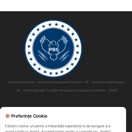
Sursele acestui website : Autoritatea de Supraveghere Financiară – ASF , Institutul de Studii Financiare
– ISF , Uniunea Națională a Societăților de Asigurare și Reasigurare din România – UNSAR
Parteneri:
Preferințe Cookie
Folosim cookie-uri pentru a îmbunătăți experiența ta de navigare și a
analiza traficul. Apasă „Acceptă toate" pentru a consimți sau „Setări"