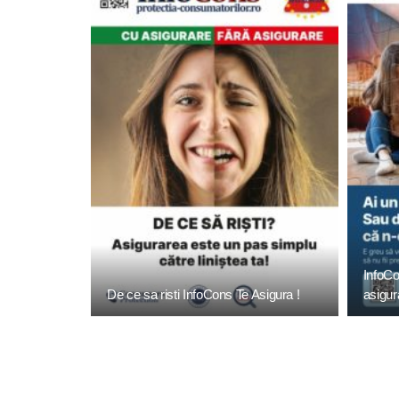
InfoCo
De ce sa risti InfoCons Te Asigura !
asigur