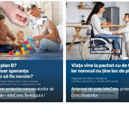
ns protectia consumatorilor de
Asigurari de viata InfoCons prote
ari - InfoCons Te Asigura !
consumatorilor