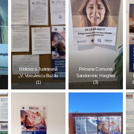
Biblioteca Județeană
Primaria Comunei
i
„V. Voiculescu Buzău
Sandominic Harghita
(1)
(3)