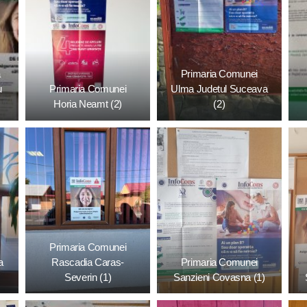
ă
Primaria Comunei
u
Primaria Comunei
Ulma Judetul Suceava
Horia Neamt (2)
(2)
Primaria Comunei
a
Rascadia Caras-
Primaria Comunei
Severin (1)
Sanzieni Covasna (1)