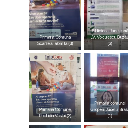
Biblioteca Județean
Primaria Comuna
„V. Voiculescu Buză
Scanteia Ialomita (3)
(3)
Primaria comunei
Primaria Comunei
Gropeni Judetul Brail
Pochidia Vaslui (2)
(1)