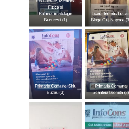
Recuperare, Medicina
Fizica si
Balneoclimatologie
Liceul Teoretic Lucia
Bucuresti (1)
Blaga Cluj-Napoca (3
Primaria Comunei Siriu
Primaria Comuna
Buzau (3)
Scanteia Ialomita (3)