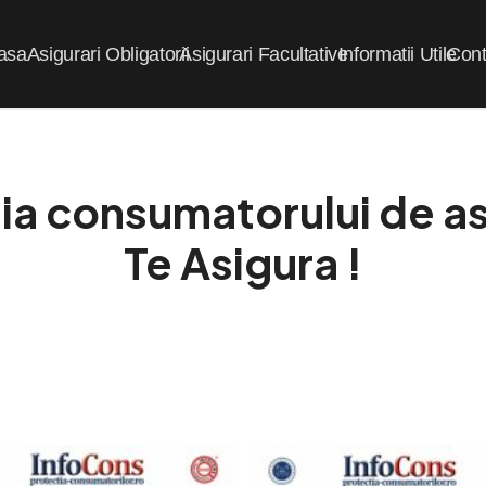
asa
Asigurari Obligatorii
Asigurari Facultative
Informatii Utile
Cont
ia consumatorului de asi
Te Asigura !