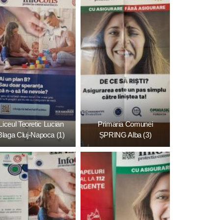
Liceul Teoretic Lucian
Primaria Comunei
Blaga Cluj-Napoca (1)
ȘPRING Alba (3)