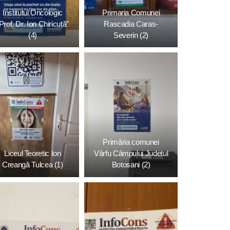
Institutul Oncologic
Primaria Comunei
Prof. Dr. Ion Chiricuță”
Rascadia Caras-
(4)
Severin (2)
Primăria comunei
Liceul Teoretic Ion
Vârfu Câmpului Judetul
Creangă Tulcea (1)
Botosani (2)