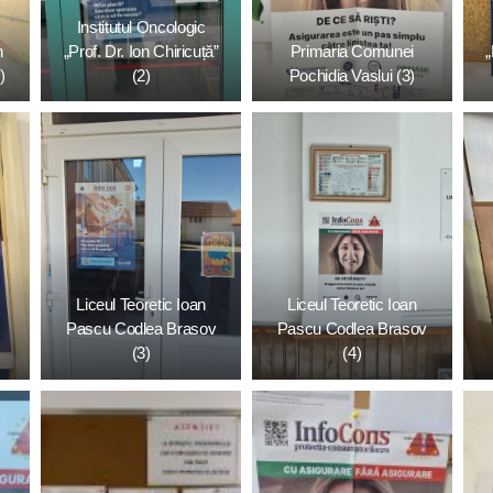
Institutul Oncologic
n
„Prof. Dr. Ion Chiricuță”
Primaria Comunei
„
)
(2)
Pochidia Vaslui (3)
Liceul Teoretic Ioan
Liceul Teoretic Ioan
Pascu Codlea Brasov
Pascu Codlea Brasov
(3)
(4)