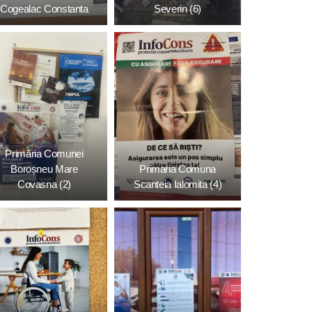
Cogealac Constanta
Severin (6)
Primăria Comunei
Boroșneu Mare
Primaria Comuna
Covasna (2)
Scanteia Ialomita (4)