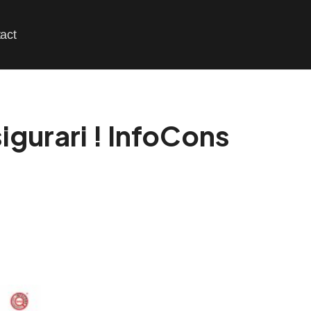
act
gurari ! InfoCons