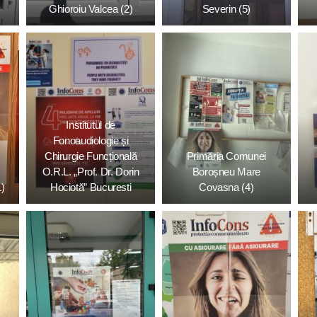
Ghioroiu Valcea (2)
Severin (5)
Institutul de
Fonoaudiologie și
Chirurgie Funcțională
Primăria Comunei
O.R.L. „Prof. Dr. Dorin
Boroșneu Mare
1)
Hociotă” Bucuresti
Covasna (4)