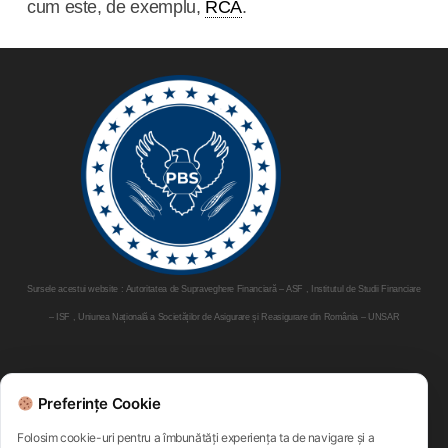
cum este, de exemplu,
RCA
.
Sursele acestui website : Autoritatea de Supraveghere Financiară – ASF , Institutul de Studii Financiare
– ISF , Uniunea Națională a Societăților de Asigurare și Reasigurare din România – UNSAR
Parteneri:
Preferințe Cookie
Folosim cookie-uri pentru a îmbunătăți experiența ta de navigare și a