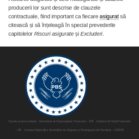
producerii lor sunt descrise de clauzele
contractuale, fiind important ca fiecare
asigurat
să
citească și să înțeleagă în special prevederile
capitolelor
Riscuri asigurate
și
Excluderi
.
Sursele acestui website : Autoritatea de Supraveghere Financiară – ASF , Institutul de Studii Financiare
– ISF , Uniunea Națională a Societăților de Asigurare și Reasigurare din România – UNSAR