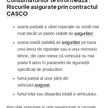
Riscurile asigurate prin contractul
CASCO
avaria parțială a cărei reparație nu costă mai
mult decât un plafon stabilit de
asigurător
;
avaria totală stabilită de
asigurător
pe baza
unui deviz de reparație sau a unui memoriu
tehnic, din care reiese că vehiculul nu mai
poate fi adus în parametrii de siguranță
specificați de
producător;
furtul parțial al unor părți din
vehiculul
asigurat
;
furtul total sau dispariția totală a vehiculului.
Riscurile asigurate și cele neasigurate și cauzele