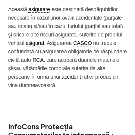
Această
asigurare
este destinată despăgubirilor
necesare în cazul unor avarii accidentale (parțiale
sau totale) și/sau în cazul furtului (parțial sau total)
și oricare alte riscuri asigurate, suferite de propriul
vehicul
asigurat
. Asigurarea
CASCO
nu trebuie
confundată cu asigurarea obligatorie de răspundere
civilă auto
RCA
, care acoperă daunele materiale
și/sau vătămările corporale suferite de alte
persoane în urma unui
accident
rutier
produs
din
vina dumneavoastră.
InfoCons Protecția
Consumatorilor te informează :