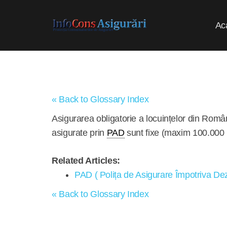
Ac
« Back to Glossary Index
Asigurarea obligatorie a locuințelor din Român
asigurate prin
PAD
sunt fixe (maxim 100.000 lei
Related Articles:
PAD ( Polița de Asigurare Împotriva Dez
« Back to Glossary Index