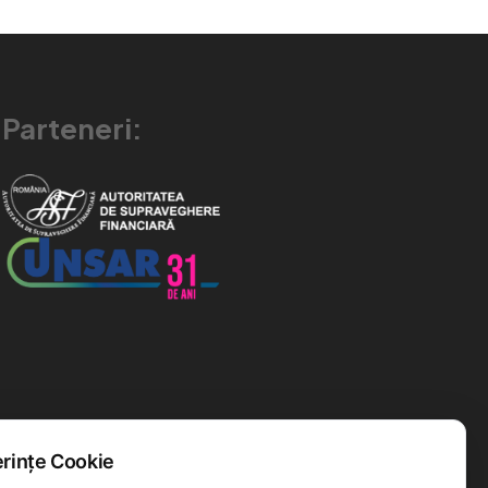
Parteneri:
rințe Cookie