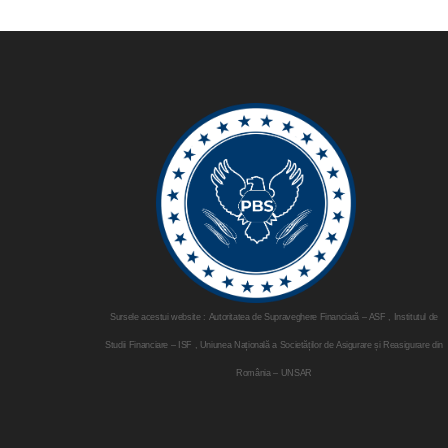
Sursele acestui website : Autoritatea de Supraveghere Financiară – ASF , Institutul de
Studii Financiare – ISF , Uniunea Națională a Societăților de Asigurare și Reasigurare din
România – UNSAR