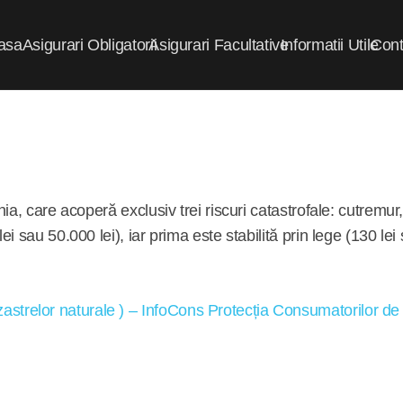
asa
Asigurari Obligatorii
Asigurari Facultative
Informatii Utile
Cont
ia, care acoperă exclusiv trei riscuri catastrofale: cutremur
 sau 50.000 lei), iar prima este stabilită prin lege (130 lei s
astrelor naturale ) – InfoCons Protecția Consumatorilor de 