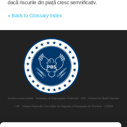
dacă riscurile din piață cresc semnificativ.
« Back to Glossary Index
Sursele acestui website : Autoritatea de Supraveghere Financiară – ASF , Institutul de Studii Financiare
– ISF , Uniunea Națională a Societăților de Asigurare și Reasigurare din România – UNSAR