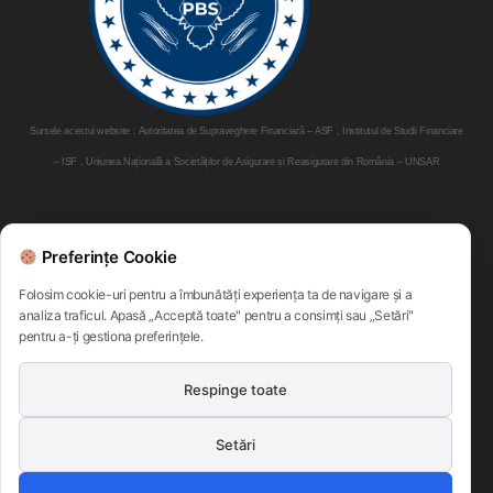
Sursele acestui website : Autoritatea de Supraveghere Financiară – ASF , Institutul de Studii Financiare
– ISF , Uniunea Națională a Societăților de Asigurare și Reasigurare din România – UNSAR
Parteneri:
Preferințe Cookie
Folosim cookie-uri pentru a îmbunătăți experiența ta de navigare și a
analiza traficul. Apasă „Acceptă toate" pentru a consimți sau „Setări"
pentru a-ți gestiona preferințele.
Respinge toate
Setări
Politica de confidentialitate
Termeni si conditii