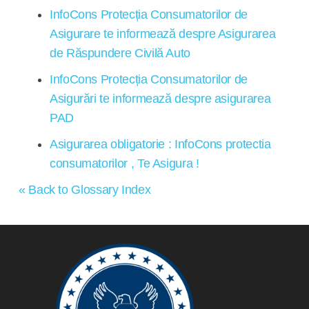
InfoCons Protecția Consumatorilor de
Asigurare te informează despre Asigurarea
de Răspundere Civilă Auto
InfoCons Protecția Consumatorilor de
Asigurări te informează despre asigurarea
PAD
Asigurarea obligatorie : InfoCons protectia
consumatorilor , Te Asigura !
« Back to Glossary Index