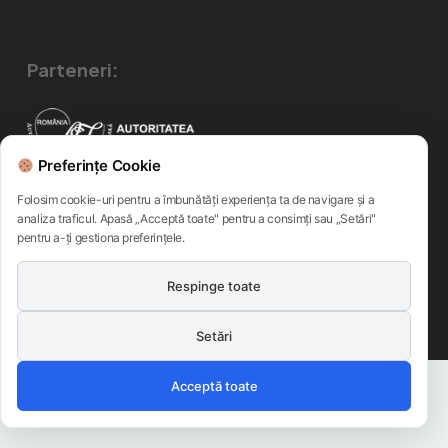
Parteneri:
Preferințe Cookie
Folosim cookie-uri pentru a îmbunătăți experiența ta de navigare și a
analiza traficul. Apasă „Acceptă toate" pentru a consimți sau „Setări"
pentru a-ți gestiona preferințele.
Respinge toate
Politica de confidentialitate
Termeni si conditii
Politica Privind Cookie-Urile
©
Infocons
Setări
Acceptă toate