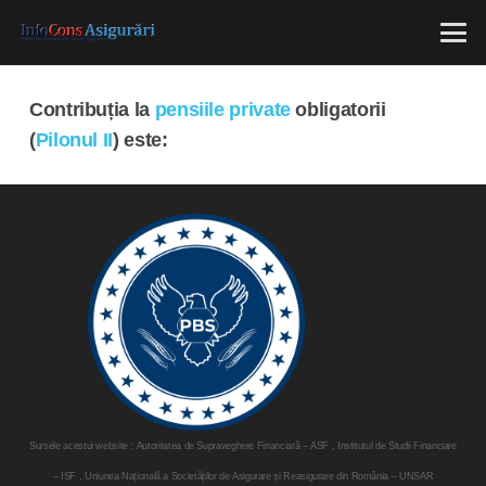
Contribuția la
pensiile private
obligatorii
(
Pilonul II
) este:
Sursele acestui website : Autoritatea de Supraveghere Financiară – ASF , Institutul de Studii Financiare
– ISF , Uniunea Națională a Societăților de Asigurare și Reasigurare din România – UNSAR