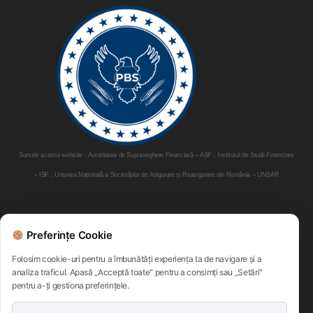
Sursele acestui website : Autoritatea de Supraveghere Financiară – ASF , Institutul de Studii Financiare
– ISF , Uniunea Națională a Societăților de Asigurare și Reasigurare din România – UNSAR
Parteneri:
Preferințe Cookie
Folosim cookie-uri pentru a îmbunătăți experiența ta de navigare și a
analiza traficul. Apasă „Acceptă toate" pentru a consimți sau „Setări"
pentru a-ți gestiona preferințele.