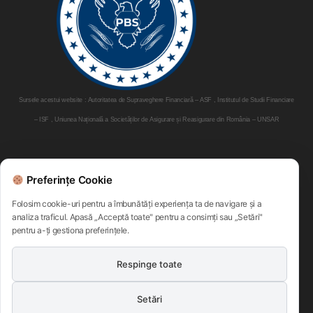
Sursele acestui website : Autoritatea de Supraveghere Financiară – ASF , Institutul de Studii Financiare
– ISF , Uniunea Națională a Societăților de Asigurare și Reasigurare din România – UNSAR
Parteneri:
Preferințe Cookie
Folosim cookie-uri pentru a îmbunătăți experiența ta de navigare și a
analiza traficul. Apasă „Acceptă toate" pentru a consimți sau „Setări"
pentru a-ți gestiona preferințele.
Respinge toate
Setări