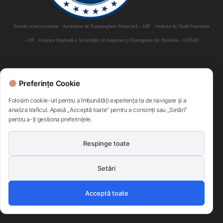
Sursele acestui website : Autoritatea de Supraveghere Financiară – ASF , Institutul de Studii Financiare
– ISF , Uniunea Națională a Societăților de Asigurare și Reasigurare din România – UNSAR
Parteneri:
Preferințe Cookie
Folosim cookie-uri pentru a îmbunătăți experiența ta de navigare și a
analiza traficul. Apasă „Acceptă toate" pentru a consimți sau „Setări"
pentru a-ți gestiona preferințele.
Respinge toate
Setări
Politica de confidentialitate
Termeni si conditii
Acceptă toate
Politica Privind Cookie-Urile
©
Infocons