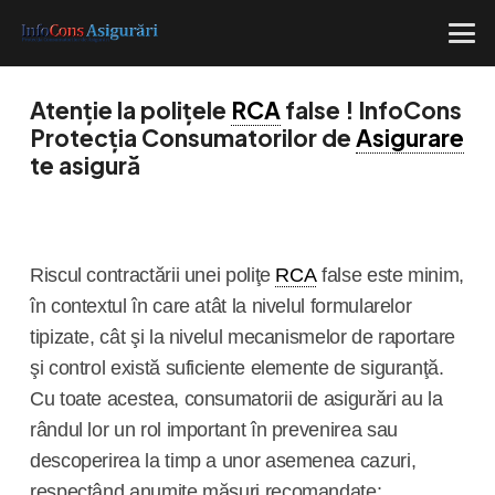
Atenție la polițele
RCA
false ! InfoCons
Protecția Consumatorilor de
Asigurare
te asigură
Riscul contractării unei poliţe
RCA
false este minim,
în contextul în care atât la nivelul formularelor
tipizate, cât şi la nivelul mecanismelor de raportare
şi control există suficiente elemente de siguranţă.
Cu toate acestea, consumatorii de asigurări au la
rândul lor un rol important în prevenirea sau
descoperirea la timp a unor asemenea cazuri,
respectând anumite măsuri recomandate: