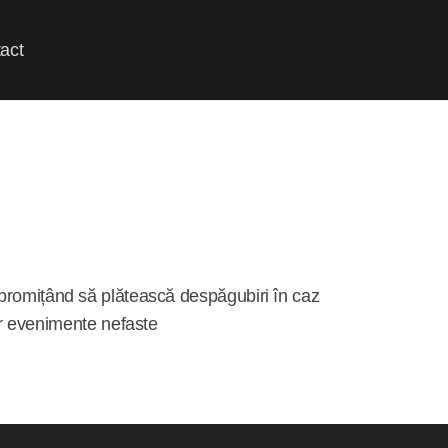
act
l), promițând să plătească despăgubiri în caz
or evenimente nefaste