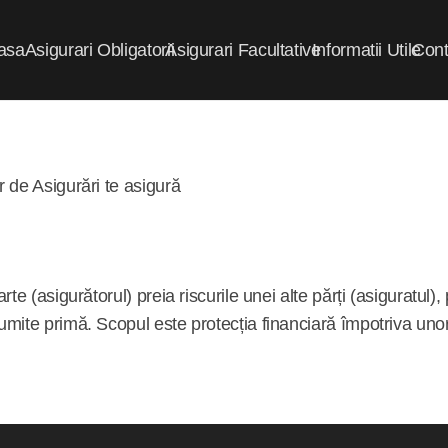
asa
Asigurari Obligatorii
Asigurari Facultative
Informatii Utile
Cont
 de Asigurări te asigură
arte (asigurătorul) preia riscurile unei alte părți (asiguratu
umite primă. Scopul este protecția financiară împotriva un