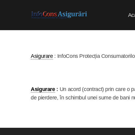
Ac
Asigurare
: InfoCons Protecția Consumatorilor
Asigurare
:
Un
acord
(
contract
) prin care o p
de
pierdere
, în schimbul unei sume de bani n