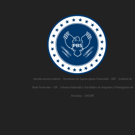
Sursele acestui website : Autoritatea de Supraveghere Financiară – ASF , Institutul de
Studii Financiare – ISF , Uniunea Națională a Societăților de Asigurare și Reasigurare din
România – UNSAR